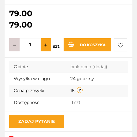
79.00
79.00
DO KOSZYKA
szt.
Do
Opinie
brak ocen
(dodaj)
przecho
Wysyłka w ciągu
24 godziny
Cena przesyłki
18
Dostępność
1
szt.
ZADAJ PYTANIE