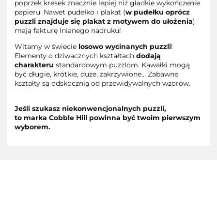
poprzek kresek znacznie lepiej niż gładkie wykończenie
papieru. Nawet pudełko i plakat (
w pudełku oprócz
puzzli znajduje się plakat z motywem do ułożenia
)
mają fakturę lnianego nadruku!
Witamy w świecie
losowo wycinanych puzzli
!
Elementy o dziwacznych kształtach
dodają
charakteru
standardowym puzzlom. Kawałki mogą
być długie, krótkie, duże, zakrzywione… Zabawne
kształty są odskocznią od przewidywalnych wzorów.
Jeśli szukasz niekonwencjonalnych puzzli,
to marka Cobble Hill powinna być twoim pierwszym
wyborem.
3TOYSM