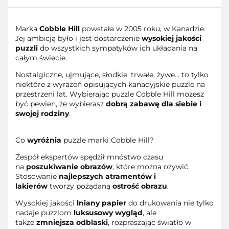
Marka
Cobble Hill
powstała w 2005 roku, w Kanadzie.
Jej ambicją było i jest dostarczenie
wysokiej jakości
puzzli
do wszystkich sympatyków ich układania na
całym świecie.
Nostalgiczne, ujmujące, słodkie, trwałe, żywe… to tylko
niektóre z wyrażeń opisujących kanadyjskie puzzle na
przestrzeni lat. Wybierając puzzle Cobble Hill możesz
być pewien, że wybierasz
dobrą zabawę dla siebie i
swojej rodziny
.
Co
wyróżnia
puzzle marki Cobble Hill?
Zespół ekspertów spędził mnóstwo czasu
na
poszukiwanie obrazów
, które można ożywić.
Stosowanie
najlepszych atramentów i
lakierów
tworzy pożądaną
ostrość obrazu
.
Wysokiej jakości
lniany papier
do drukowania nie tylko
nadaje puzzlom
luksusowy wygląd
, ale
także
zmniejsza odblaski
, rozpraszając światło w