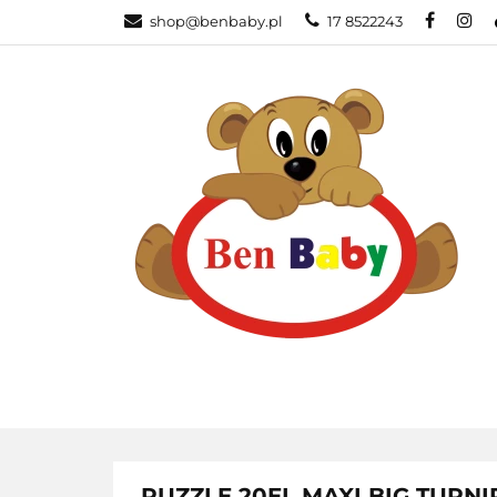
shop@benbaby.pl
17 8522243
KATEGORIE
PUZZLE 20EL.MAXI BIG TURNI