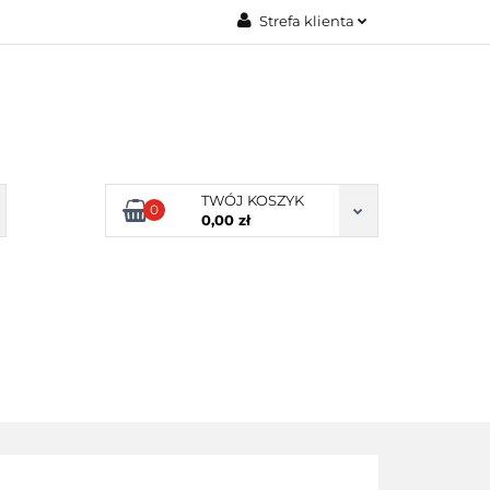
Strefa klienta
Zaloguj się
Zarejestruj się
Dodaj zgłoszenie
Zgody cookies
TWÓJ KOSZYK
0
0,00 zł
ERY