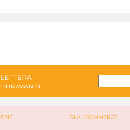
3TOYSM
SLETTERA
kimi nowościami!
ABAKUS
LEPIE
DLA ECOMMERCE