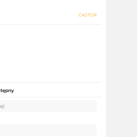
CASTOR
stępny
aj)