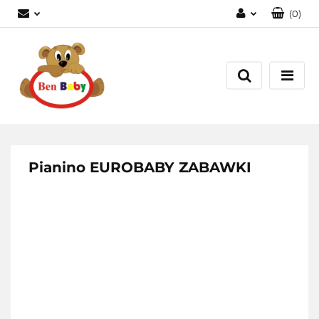
(
0
)
Zaloguj się
Zarejestruj się
Dodaj zgłoszenie
Zgody cookies
Pianino EUROBABY ZABAWKI