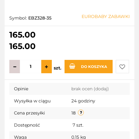
EUROBABY ZABAWKI
Symbol:
EBZ328-35
165.00
165.00
DO KOSZYKA
szt.
Do
Opinie
brak ocen
(dodaj)
przecho
Wysyłka w ciągu
24 godziny
Cena przesyłki
18
Dostępność
7
szt.
Waga
0.15 kg