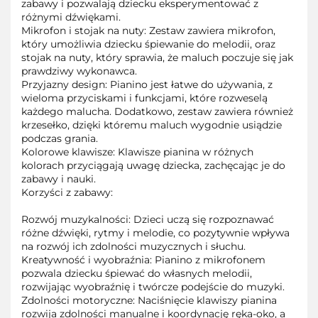
zabawy i pozwalają dziecku eksperymentować z
różnymi dźwiękami.
Mikrofon i stojak na nuty: Zestaw zawiera mikrofon,
który umożliwia dziecku śpiewanie do melodii, oraz
stojak na nuty, który sprawia, że maluch poczuje się jak
prawdziwy wykonawca.
Przyjazny design: Pianino jest łatwe do używania, z
wieloma przyciskami i funkcjami, które rozweselą
każdego malucha. Dodatkowo, zestaw zawiera również
krzesełko, dzięki któremu maluch wygodnie usiądzie
podczas grania.
Kolorowe klawisze: Klawisze pianina w różnych
kolorach przyciągają uwagę dziecka, zachęcając je do
zabawy i nauki.
Korzyści z zabawy:
Rozwój muzykalności: Dzieci uczą się rozpoznawać
różne dźwięki, rytmy i melodie, co pozytywnie wpływa
na rozwój ich zdolności muzycznych i słuchu.
Kreatywność i wyobraźnia: Pianino z mikrofonem
pozwala dziecku śpiewać do własnych melodii,
rozwijając wyobraźnię i twórcze podejście do muzyki.
Zdolności motoryczne: Naciśnięcie klawiszy pianina
rozwija zdolności manualne i koordynację ręka-oko, a