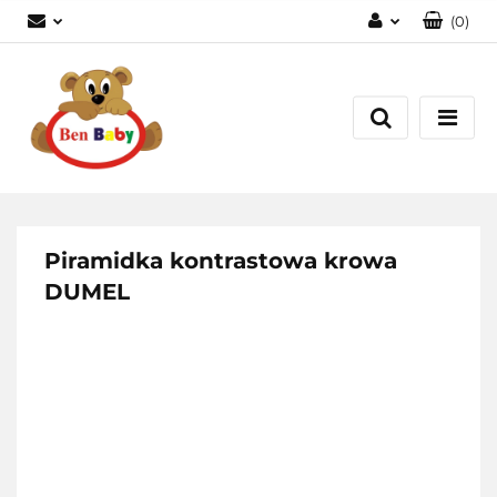
(
0
)
Zaloguj się
Zarejestruj się
Dodaj zgłoszenie
Zgody cookies
Piramidka kontrastowa krowa
DUMEL