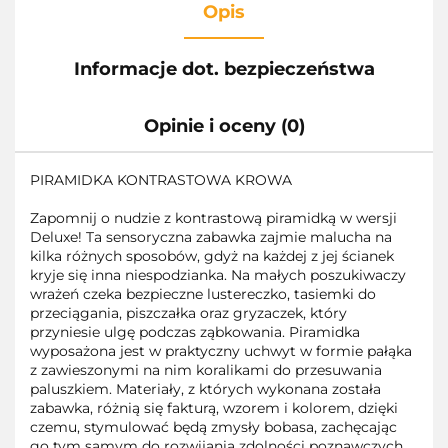
Opis
Informacje dot. bezpieczeństwa
Opinie i oceny (0)
PIRAMIDKA KONTRASTOWA KROWA
Zapomnij o nudzie z kontrastową piramidką w wersji
Deluxe! Ta sensoryczna zabawka zajmie malucha na
kilka różnych sposobów, gdyż na każdej z jej ścianek
kryje się inna niespodzianka. Na małych poszukiwaczy
wrażeń czeka bezpieczne lustereczko, tasiemki do
przeciągania, piszczałka oraz gryzaczek, który
przyniesie ulgę podczas ząbkowania. Piramidka
wyposażona jest w praktyczny uchwyt w formie pałąka
z zawieszonymi na nim koralikami do przesuwania
paluszkiem. Materiały, z których wykonana została
zabawka, różnią się fakturą, wzorem i kolorem, dzięki
czemu, stymulować będą zmysły bobasa, zachęcając
go tym samym do rozwijania zdolności poznawczych.