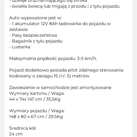
- dźwięk uruchamiającego się silnika
- światła świecą lub migają z przodu i z tyłu pojazdu.
Auto wyposażone jest w:
- 1 akumulator 12V 8Ah ładowarka do pojazdu w
zestawie.
- Pasy bezpieczeństwa
- Bagażnik z tyłu pojazdu
- Lusterka
Maksymalna prędkość pojazdu: 3-5 km/h.
Pojazd dodatkowo posiada pilot zdalnego sterowania
kodowany o zasięgu 15 (+/- 5) metrów
Zawieszenie w samochodzie jest amortyzowane
Wymiary kartonu / Waga:
44 x 74x 147 cm / 35,5Kg
Wymiary pojazdu / Waga:
148 x 80 x 67 cm / 29.5Kg
Średnica kół:
24 cm