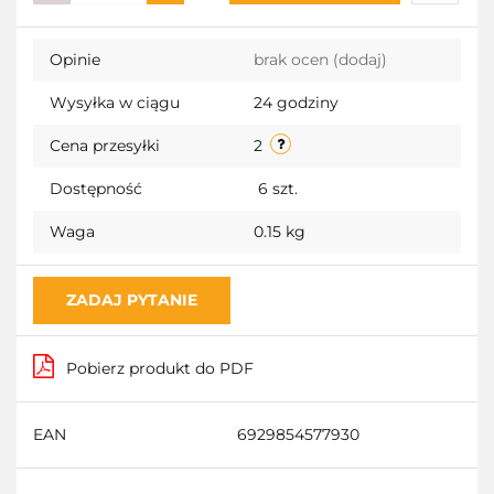
Do
Opinie
brak ocen
(dodaj)
przecho
Wysyłka w ciągu
24 godziny
Cena przesyłki
2
Dostępność
6
szt.
Waga
0.15 kg
ZADAJ PYTANIE
Pobierz produkt do PDF
EAN
6929854577930