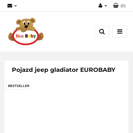
(
0
)
Zaloguj się
Zarejestruj się
Dodaj zgłoszenie
Zgody cookies
Pojazd jeep gladiator EUROBABY
BESTSELLER