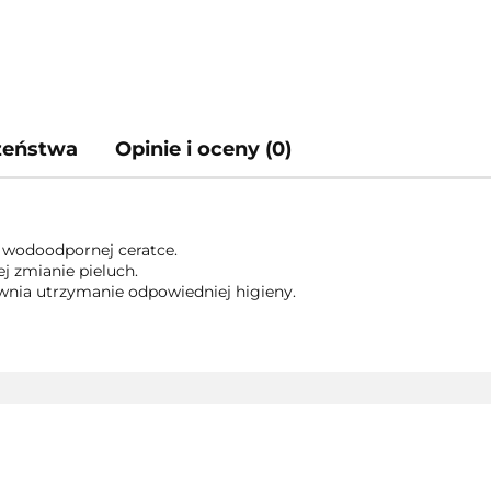
czeństwa
Opinie i oceny (0)
a wodoodpornej ceratce.
ej zmianie pieluch.
ewnia utrzymanie odpowiedniej higieny.
3TOYSM