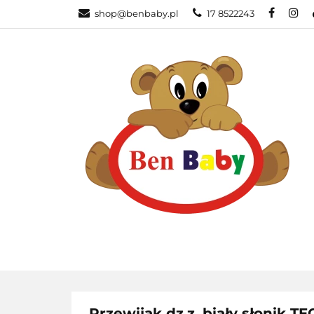
shop@benbaby.pl
17 8522243
KATEGORIE
Przewijak dz.z. biały słonik T