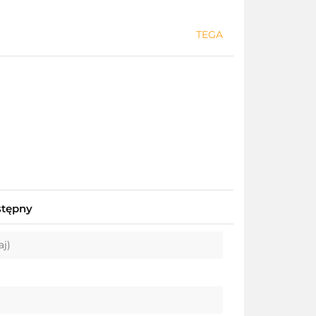
TEGA
stępny
aj)