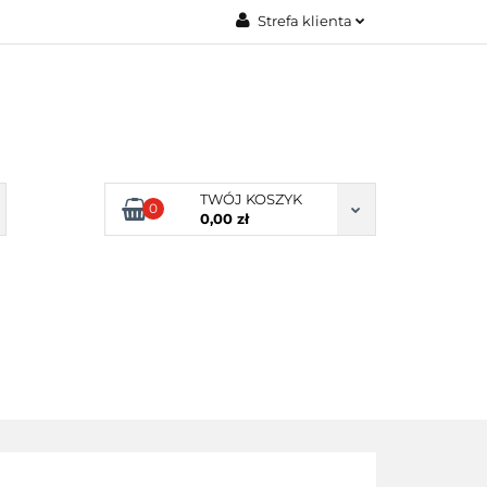
Strefa klienta
Zaloguj się
Zarejestruj się
Dodaj zgłoszenie
Zgody cookies
TWÓJ KOSZYK
0
0,00 zł
ERY