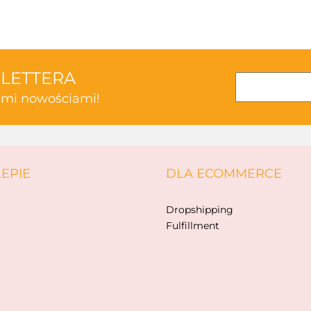
SLETTERA
kimi nowościami!
ABAKUS
LEPIE
DLA ECOMMERCE
AKSJOMAT
Dropshipping
Fulfillment
ALBIS