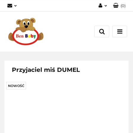
(
0
)
Zaloguj się
Zarejestruj się
Dodaj zgłoszenie
Zgody cookies
Przyjaciel miś DUMEL
NOWOŚĆ