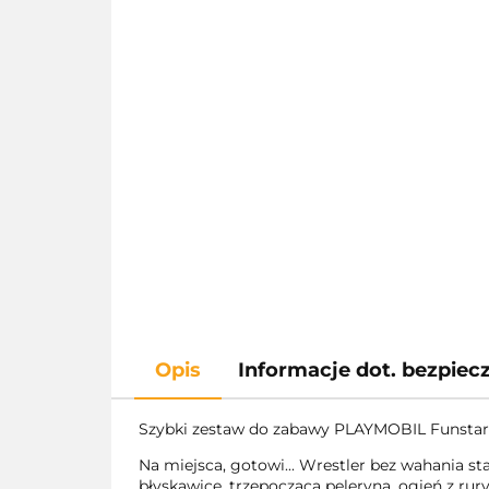
Opis
Informacje dot. bezpie
Szybki zestaw do zabawy PLAYMOBIL Funstars
Na miejsca, gotowi... Wrestler bez wahania 
błyskawice, trzepocząca peleryna, ogień z ru