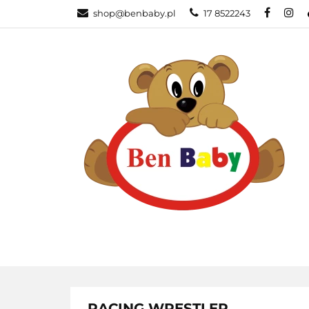
shop@benbaby.pl
17 8522243
KATEGORIE
RACING WRESTLER