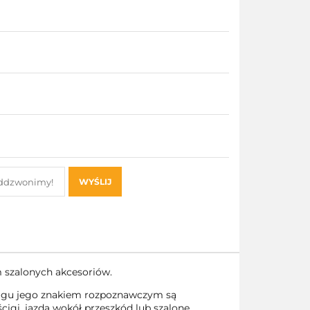
WYŚLIJ
 szalonych akcesoriów.
ścigu jego znakiem rozpoznawczym są
cigi, jazda wokół przeszkód lub szalone