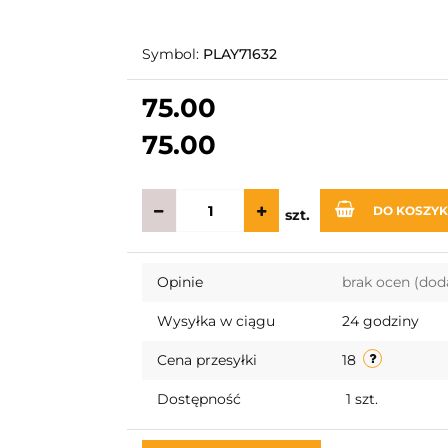
Symbol:
PLAY71632
75.00
75.00
DO KOSZY
szt.
Opinie
brak ocen
(dod
Wysyłka w ciągu
24 godziny
Cena przesyłki
18
Dostępność
1
szt.