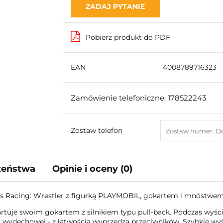
ZADAJ PYTANIE
Pobierz produkt do PDF
EAN
4008789716323
Zamówienie telefoniczne: 178522243
Zostaw telefon
czeństwa
Opinie i oceny (0)
 Racing: Wrestler z figurką PLAYMOBIL, gokartem i mnóstwem
startuje swoim gokartem z silnikiem typu pull-back. Podczas wy
ry wydechowej - z łatwością wyprzedza przeciwników. Szybkie wyś