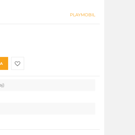
PLAYMOBIL
KA
Do
aj)
przechowalni