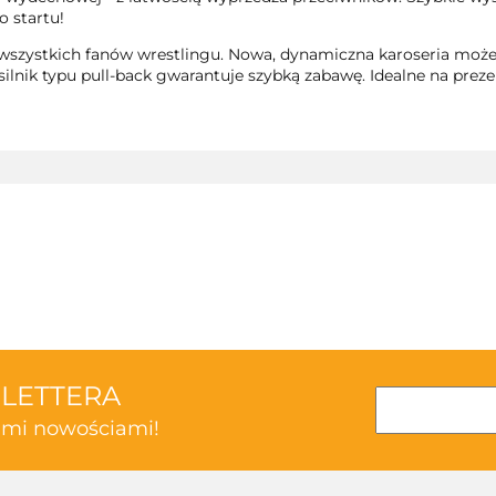
 startu!
zystkich fanów wrestlingu. Nowa, dynamiczna karoseria może 
lnik typu pull-back gwarantuje szybką zabawę. Idealne na prezen
3TOYSM
SLETTERA
kimi nowościami!
ABAKUS