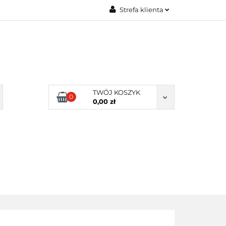
Strefa klienta
Zaloguj się
Zarejestruj się
Dodaj zgłoszenie
Zgody cookies
TWÓJ KOSZYK
0
0,00 zł
ERY