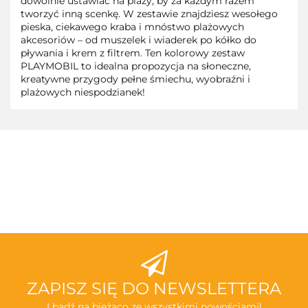
dowolnie ustawiać na plaży, by za każdym razem
tworzyć inną scenkę. W zestawie znajdziesz wesołego
pieska, ciekawego kraba i mnóstwo plażowych
akcesoriów – od muszelek i wiaderek po kółko do
pływania i krem z filtrem. Ten kolorowy zestaw
PLAYMOBIL to idealna propozycja na słoneczne,
kreatywne przygody pełne śmiechu, wyobraźni i
plażowych niespodzianek!
3TOYSM
ABAKUS
ZAPISZ SIĘ DO NEWSLETTERA
I bądź na bieżąco ze wszystkimi nowościami!