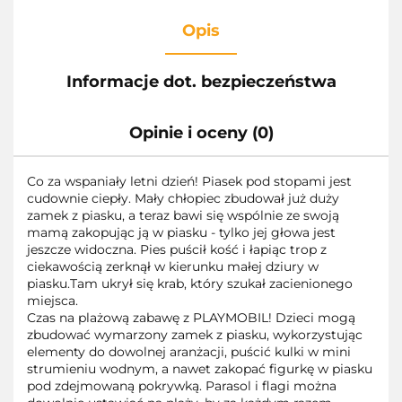
Opis
Informacje dot. bezpieczeństwa
Opinie i oceny (0)
Co za wspaniały letni dzień! Piasek pod stopami jest
cudownie ciepły. Mały chłopiec zbudował już duży
zamek z piasku, a teraz bawi się wspólnie ze swoją
mamą zakopując ją w piasku - tylko jej głowa jest
jeszcze widoczna. Pies puścił kość i łapiąc trop z
ciekawością zerknął w kierunku małej dziury w
piasku.Tam ukrył się krab, który szukał zacienionego
miejsca.
Czas na plażową zabawę z PLAYMOBIL! Dzieci mogą
zbudować wymarzony zamek z piasku, wykorzystując
elementy do dowolnej aranżacji, puścić kulki w mini
strumieniu wodnym, a nawet zakopać figurkę w piasku
pod zdejmowaną pokrywką. Parasol i flagi można