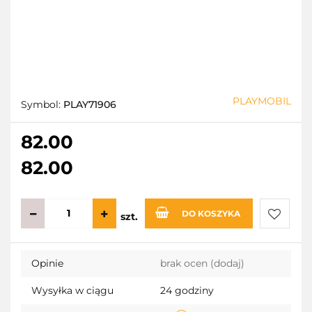
PLAYMOBIL
Symbol:
PLAY71906
82.00
82.00
DO KOSZYKA
szt.
Do
Opinie
brak ocen
(dodaj)
przecho
Wysyłka w ciągu
24 godziny