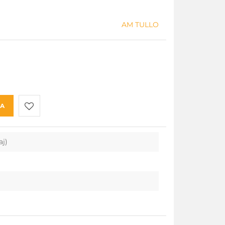
AM TULLO
KA
Do
aj)
przechowalni