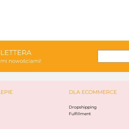
3TOYSM
SLETTERA
kimi nowościami!
ABAKUS
LEPIE
DLA ECOMMERCE
AKSJOMAT
Dropshipping
Fulfillment