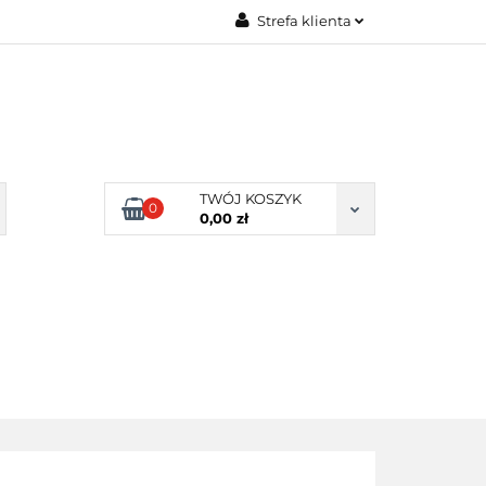
Strefa klienta
Zaloguj się
Zarejestruj się
Dodaj zgłoszenie
Zgody cookies
TWÓJ KOSZYK
0
0,00 zł
ERY