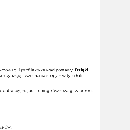
ównowagi i profilaktykę wad postawy.
Dzięki
koordynację i wzmacnia stopy – w tym łuk
h
, uatrakcyjniając trening równowagi w domu,
ysłów.