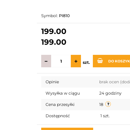
Symbol:
PI810
199.00
199.00
DO KOSZY
szt.
Opinie
brak ocen
(dod
Wysyłka w ciągu
24 godziny
Cena przesyłki
18
Dostępność
1
szt.