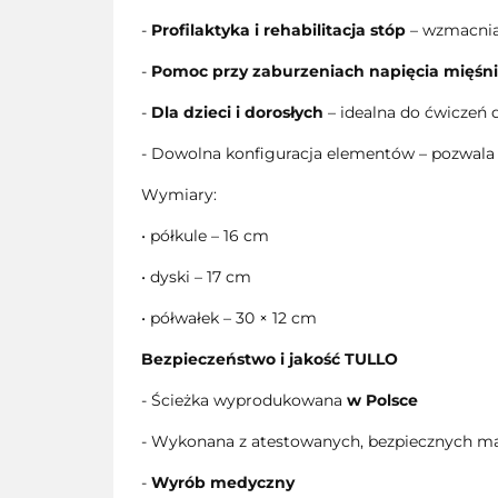
-
Profilaktyka i rehabilitacja stóp
– wzmacnia
-
Pomoc przy zaburzeniach napięcia mięś
-
Dla dzieci i dorosłych
– idealna do ćwiczeń d
- Dowolna konfiguracja elementów – pozwala
Wymiary:
• półkule – 16 cm
• dyski – 17 cm
• półwałek – 30 × 12 cm
Bezpieczeństwo i jakość TULLO
- Ścieżka wyprodukowana
w Polsce
- Wykonana z atestowanych, bezpiecznych ma
-
Wyrób medyczny