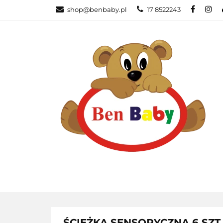
shop@benbaby.pl
17 8522243
KATEGORIE
ŚCIEŻKA SENSORYCZNA 6 SZT.