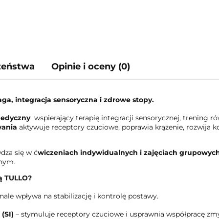
czeństwa
Opinie i oceny (0)
ga, integracja sensoryczna i zdrowe stopy.
edyczny
wspierający terapię integracji sensorycznej, trening r
wania
aktywuje receptory czuciowe, poprawia krążenie, rozwija 
wdza się w ć
wiczeniach indywidualnych i zajęciach grupowyc
znym.
ną TULLO?
nale wpływa na stabilizację i kontrolę postawy.
(SI)
– stymuluje receptory czuciowe i usprawnia współpracę zm