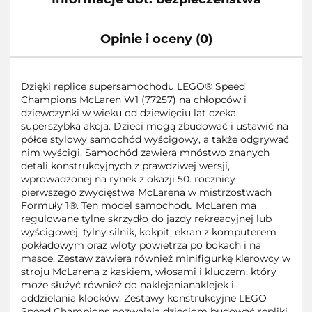
Opinie i oceny (0)
Dzięki replice supersamochodu LEGO® Speed
Champions McLaren W1 (77257) na chłopców i
dziewczynki w wieku od dziewięciu lat czeka
superszybka akcja. Dzieci mogą zbudować i ustawić na
półce stylowy samochód wyścigowy, a także odgrywać
nim wyścigi. Samochód zawiera mnóstwo znanych
detali konstrukcyjnych z prawdziwej wersji,
wprowadzonej na rynek z okazji 50. rocznicy
pierwszego zwycięstwa McLarena w mistrzostwach
Formuły 1®. Ten model samochodu McLaren ma
regulowane tylne skrzydło do jazdy rekreacyjnej lub
wyścigowej, tylny silnik, kokpit, ekran z komputerem
pokładowym oraz wloty powietrza po bokach i na
masce. Zestaw zawiera również minifigurkę kierowcy w
stroju McLarena z kaskiem, włosami i kluczem, który
może służyć również do naklejanianaklejek i
oddzielania klocków. Zestawy konstrukcyjne LEGO
Speed Champions pozwalają dzieciom budować repliki