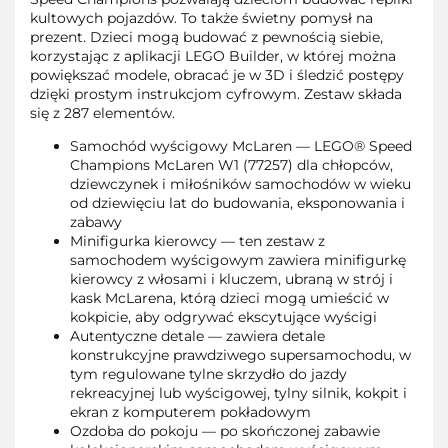
kultowych pojazdów. To także świetny pomysł na
prezent. Dzieci mogą budować z pewnością siebie,
korzystając z aplikacji LEGO Builder, w której można
powiększać modele, obracać je w 3D i śledzić postępy
dzięki prostym instrukcjom cyfrowym. Zestaw składa
się z 287 elementów.
Samochód wyścigowy McLaren — LEGO® Speed
Champions McLaren W1 (77257) dla chłopców,
dziewczynek i miłośników samochodów w wieku
od dziewięciu lat do budowania, eksponowania i
zabawy
Minifigurka kierowcy — ten zestaw z
samochodem wyścigowym zawiera minifigurkę
kierowcy z włosami i kluczem, ubraną w strój i
kask McLarena, którą dzieci mogą umieścić w
kokpicie, aby odgrywać ekscytujące wyścigi
Autentyczne detale — zawiera detale
konstrukcyjne prawdziwego supersamochodu, w
tym regulowane tylne skrzydło do jazdy
rekreacyjnej lub wyścigowej, tylny silnik, kokpit i
ekran z komputerem pokładowym
Ozdoba do pokoju — po skończonej zabawie