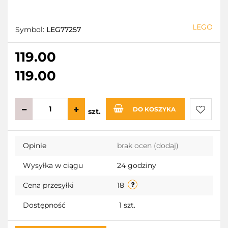
LEGO
Symbol:
LEG77257
119.00
119.00
DO KOSZYKA
szt.
Do
Opinie
brak ocen
(dodaj)
przecho
Wysyłka w ciągu
24 godziny
Cena przesyłki
18
Dostępność
1
szt.