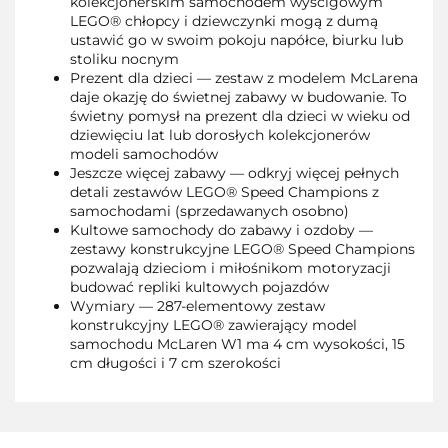
kolekcjonerskim samochodem wyścigowym
LEGO® chłopcy i dziewczynki mogą z dumą
ustawić go w swoim pokoju napółce, biurku lub
stoliku nocnym
Prezent dla dzieci — zestaw z modelem McLarena
daje okazję do świetnej zabawy w budowanie. To
świetny pomysł na prezent dla dzieci w wieku od
dziewięciu lat lub dorosłych kolekcjonerów
modeli samochodów
Jeszcze więcej zabawy — odkryj więcej pełnych
detali zestawów LEGO® Speed Champions z
samochodami (sprzedawanych osobno)
Kultowe samochody do zabawy i ozdoby —
zestawy konstrukcyjne LEGO® Speed Champions
pozwalają dzieciom i miłośnikom motoryzacji
budować repliki kultowych pojazdów
Wymiary — 287-elementowy zestaw
konstrukcyjny LEGO® zawierający model
samochodu McLaren W1 ma 4 cm wysokości, 15
cm długości i 7 cm szerokości