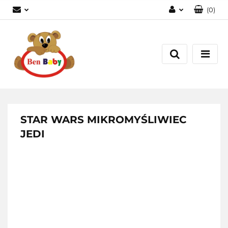
(
0
)
Zaloguj się
Zarejestruj się
Dodaj zgłoszenie
Zgody cookies
STAR WARS MIKROMYŚLIWIEC
JEDI