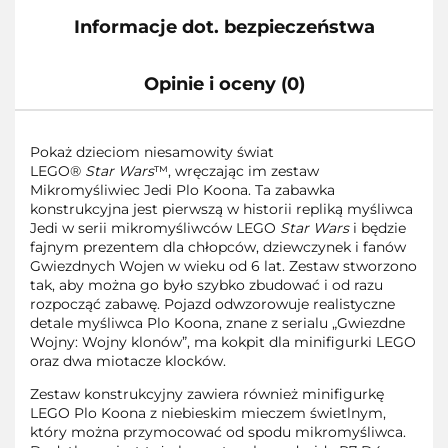
Informacje dot. bezpieczeństwa
Opinie i oceny (0)
Pokaż dzieciom niesamowity świat
LEGO®
Star Wars
™, wręczając im zestaw
Mikromyśliwiec Jedi Plo Koona. Ta zabawka
konstrukcyjna jest pierwszą w historii repliką myśliwca
Jedi w serii mikromyśliwców LEGO
Star Wars
i będzie
fajnym prezentem dla chłopców, dziewczynek i fanów
Gwiezdnych Wojen w wieku od 6 lat. Zestaw stworzono
tak, aby można go było szybko zbudować i od razu
rozpocząć zabawę. Pojazd odwzorowuje realistyczne
detale myśliwca Plo Koona, znane z serialu „Gwiezdne
Wojny: Wojny klonów”, ma kokpit dla minifigurki LEGO
oraz dwa miotacze klocków.
Zestaw konstrukcyjny zawiera również minifigurkę
LEGO Plo Koona z niebieskim mieczem świetlnym,
który można przymocować od spodu mikromyśliwca.