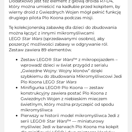
Dodatkowo jest też element z głową droida R7-D4,
który można umieścić na kadłubie przed kokpitem, by
wierny droid z Gwiezdnych Wojen mógł pełnić funkcję
drugiego pilota Plo Koona podczas misji.
Tę kolekcjonerską zabawkę dla dzieci do zbudowania
można łączyć z innymi mikromyśliwcami
LEGO
Star Wars
(sprzedawanymi osobno), aby
poszerzyć możliwości zabawy w odgrywanie ról.
Zestaw zawiera 89 elementów.
Zestaw LEGO®
Star Wars
™ z mikropojazdem –
wprowadź dzieci w świat przygód z serialu
„Gwiezdne Wojny: Wojny klonów” dzięki
szybkiemu do zbudowania Mikromyśliwcowi Jedi
Plo Koona LEGO
Star Wars
Minifigurka LEGO® Plo Koona — zestaw
konstrukcyjny zawiera postać Plo Koona z
Gwiezdnych Wojen z niebieskim mieczem
świetlnym, który można przyczepić od spodu
mikromyśliwca
Pierwszy w historii model mikromyśliwca Jedi z
serii LEGO®
Star Wars
™ — miniaturowy
myśliwiec Jedi w barwach Plo Koona ma kokpit