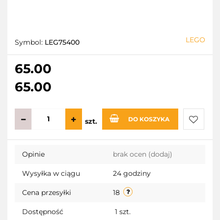
LEGO
Symbol:
LEG75400
65.00
65.00
DO KOSZYKA
szt.
Do
Opinie
brak ocen
(dodaj)
przecho
Wysyłka w ciągu
24 godziny
Cena przesyłki
18
Dostępność
1
szt.