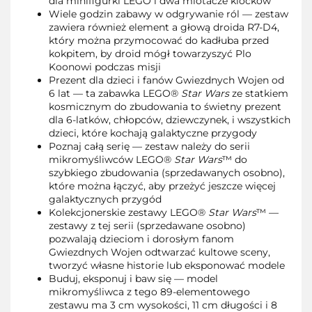
dla minifigurki LEGO i dwa miotacze klocków
Wiele godzin zabawy w odgrywanie ról — zestaw
zawiera również element a głową droida R7-D4,
który można przymocować do kadłuba przed
kokpitem, by droid mógł towarzyszyć Plo
Koonowi podczas misji
Prezent dla dzieci i fanów Gwiezdnych Wojen od
6 lat — ta zabawka LEGO®
Star Wars
ze statkiem
kosmicznym do zbudowania to świetny prezent
dla 6-latków, chłopców, dziewczynek, i wszystkich
dzieci, które kochają galaktyczne przygody
Poznaj całą serię — zestaw należy do serii
mikromyśliwców LEGO®
Star Wars
™ do
szybkiego zbudowania (sprzedawanych osobno),
które można łączyć, aby przeżyć jeszcze więcej
galaktycznych przygód
Kolekcjonerskie zestawy LEGO®
Star Wars
™ —
zestawy z tej serii (sprzedawane osobno)
pozwalają dzieciom i dorosłym fanom
Gwiezdnych Wojen odtwarzać kultowe sceny,
tworzyć własne historie lub eksponować modele
Buduj, eksponuj i baw się — model
mikromyśliwca z tego 89-elementowego
zestawu ma 3 cm wysokości, 11 cm długości i 8