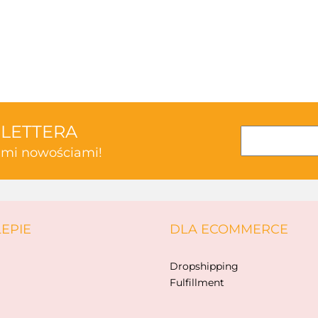
3TOYSM
SLETTERA
kimi nowościami!
ABAKUS
LEPIE
DLA ECOMMERCE
AKSJOMAT
Dropshipping
Fulfillment