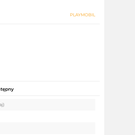
PLAYMOBIL
stępny
aj)