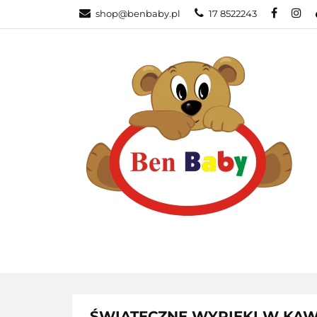
shop@benbaby.pl
17 8522243
KATEGORIE
ŚWIĄTECZNE WYPIEKI W KAW