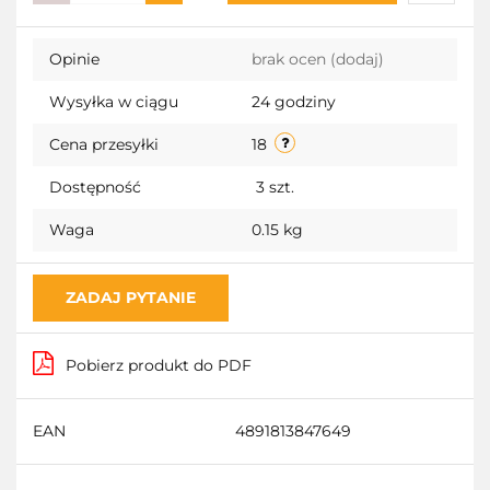
Do
Opinie
brak ocen
(dodaj)
przecho
Wysyłka w ciągu
24 godziny
Cena przesyłki
18
Dostępność
3
szt.
Waga
0.15 kg
ZADAJ PYTANIE
Pobierz produkt do PDF
EAN
4891813847649