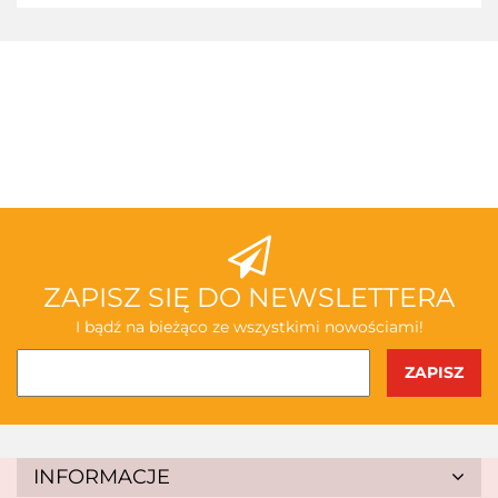
3TOYSM
ABAKUS
ZAPISZ SIĘ DO NEWSLETTERA
I bądź na bieżąco ze wszystkimi nowościami!
AKSJOMAT
INFORMACJE