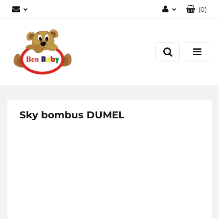
(
0
)
Zaloguj się
Zarejestruj się
Dodaj zgłoszenie
Zgody cookies
Sky bombus DUMEL