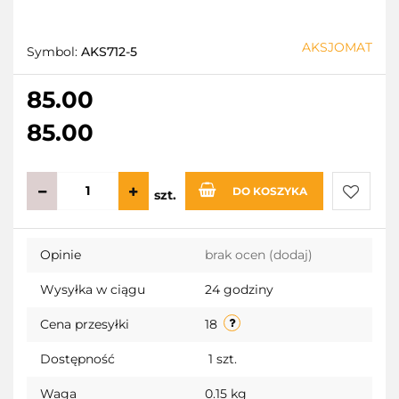
AKSJOMAT
Symbol:
AKS712-5
85.00
85.00
DO KOSZYKA
szt.
Do
Opinie
brak ocen
(dodaj)
przecho
Wysyłka w ciągu
24 godziny
Cena przesyłki
18
Dostępność
1
szt.
Waga
0.15 kg