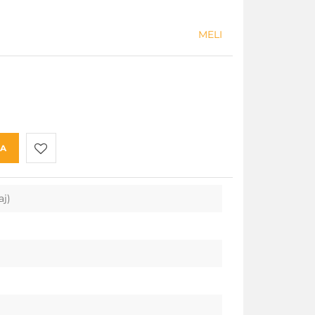
MELI
KA
Do
aj)
przechowalni