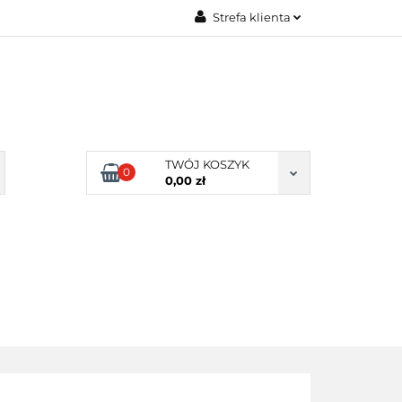
Strefa klienta
Zaloguj się
Zarejestruj się
Dodaj zgłoszenie
Zgody cookies
TWÓJ KOSZYK
0
0,00 zł
ERY