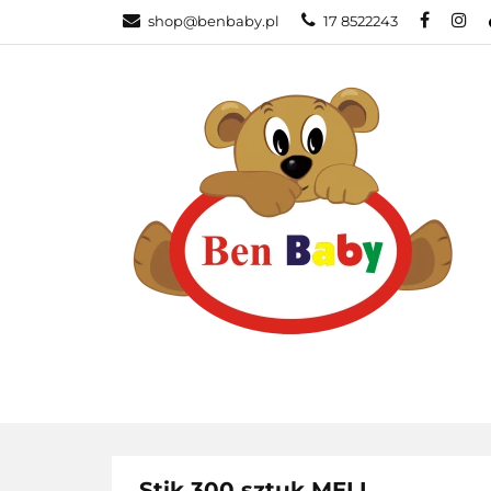
shop@benbaby.pl
17 8522243
KATEGORIE
Stik 300 sztuk MELI