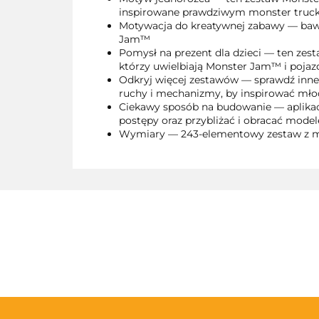
inspirowane prawdziwym monster truc
Motywacja do kreatywnej zabawy — bawi
Jam™
Pomysł na prezent dla dzieci — ten zes
którzy uwielbiają Monster Jam™ i pojaz
Odkryj więcej zestawów — sprawdź inne 
ruchy i mechanizmy, by inspirować mł
Ciekawy sposób na budowanie — aplikacj
postępy oraz przybliżać i obracać mode
Wymiary — 243-elementowy zestaw z mo