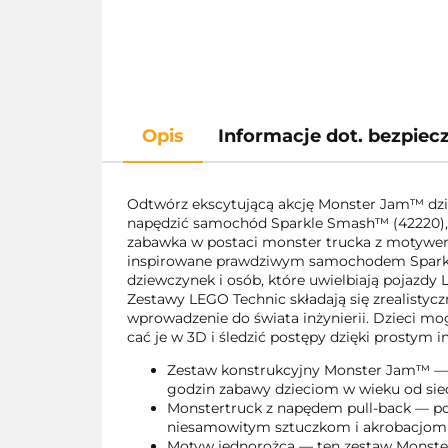
Opis
Informacje dot. bezpie
Odtwórz ekscytującą akcję Monster Jam™ dzięk
napędzić samochód Sparkle Smash™ (42220), 
zabawka w postaci monster trucka z motywem j
inspirowane prawdziwym samochodem Sparkle 
dziewczynek i osób, które uwielbiają pojazd
Zestawy LEGO Technic składają się zrealisty
wprowadzenie do świata inżynierii. Dzieci mo
cać je w 3D i śledzić postępy dzięki prostym
Zestaw konstrukcyjny Monster Jam™ — 
godzin zabawy dzieciom w wieku od sie
Monstertruck z napędem pull-back — poc
niesamowitym sztuczkom i akrobacjom
Motyw jednorożca — ten zestaw Monster 