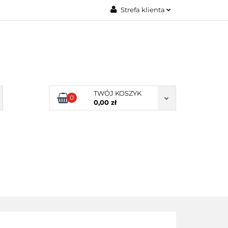
Strefa klienta
Zaloguj się
Zarejestruj się
Dodaj zgłoszenie
Zgody cookies
TWÓJ KOSZYK
0
0,00 zł
ERY