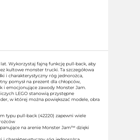
t. Wykorzystaj fajną funkcję pull-back, aby
z kultowe monster trucki. Ta szczegółowa
i i charakterystyczny róg jednorożca,
ny pomysł na prezent dla chłopców,
ck i emocjonujące zawody Monster Jam.
niczych LEGO stanowią przystępne
ilder, w której można powiększać modele, obra
typu pull-back (42220) zapewni wiele
orożców
e panujące na arenie Monster Jam™ dzięki
 i charakterystyczny róg jednorożca,