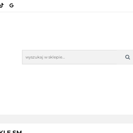
KATEGORIE
NOWOŚCI
BESTSELLERY
NOWOŚCI
BESTSELL
KLE SM