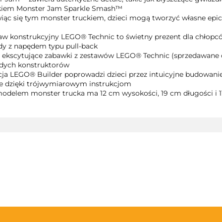
kiem Monster Jam Sparkle Smash™
ąc się tym monster truckiem, dzieci mogą tworzyć własne epick
taw konstrukcyjny LEGO® Technic to świetny prezent dla chłopcó
dy z napędem typu pull-back
ekscytujące zabawki z zestawów LEGO® Technic (sprzedawane os
odych konstruktorów
a LEGO® Builder poprowadzi dzieci przez intuicyjne budowanie.
le dzięki trójwymiarowym instrukcjom
delem monster trucka ma 12 cm wysokości, 19 cm długości i 1
3TOYSM