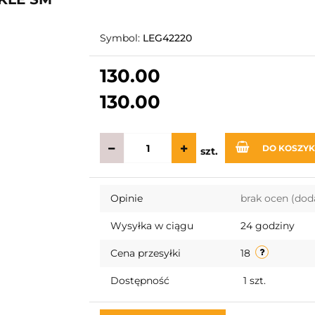
Symbol:
LEG42220
130.00
130.00
DO KOSZY
szt.
Opinie
brak ocen
(dod
Wysyłka w ciągu
24 godziny
Cena przesyłki
18
Dostępność
1
szt.