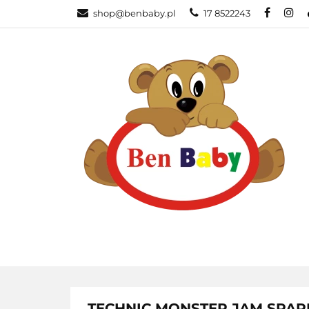
shop@benbaby.pl
17 8522243
KATEGORIE
TECHNIC MONSTER JAM SPAR