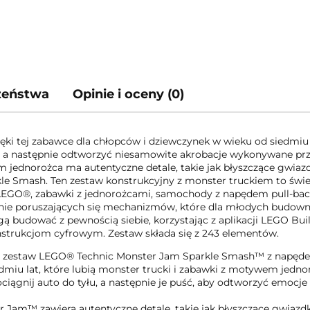
czeństwa
Opinie i oceny (0)
i tej zabawce dla chłopców i dziewczynek w wieku od siedmiu la
a następnie odtworzyć niesamowite akrobacje wykonywane prze
ednorożca ma autentyczne detale, takie jak błyszczące gwiazdk
Smash. Ten zestaw konstrukcyjny z monster truckiem to świet
y LEGO®, zabawki z jednorożcami, samochody z napędem pull-ba
cznie poruszających się mechanizmów, które dla młodych budow
gą budować z pewnością siebie, korzystając z aplikacji LEGO Bu
 instrukcjom cyfrowym. Zestaw składa się z 243 elementów.
zestaw LEGO® Technic Monster Jam Sparkle Smash™ z napędem 
dmiu lat, które lubią monster trucki i zabawki z motywem jedn
iągnij auto do tyłu, a następnie je puść, aby odtworzyć emocj
Jam™ zawiera autentyczne detale, takie jak błyszczące gwiazdki