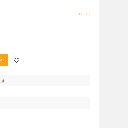
LEGO
KA
Do
aj)
przechowalni