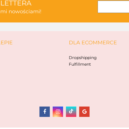
SLETTERA
kimi nowościami!
ABAKUS
LEPIE
DLA ECOMMERCE
AKSJOMAT
Dropshipping
Fulfillment
ALBIS