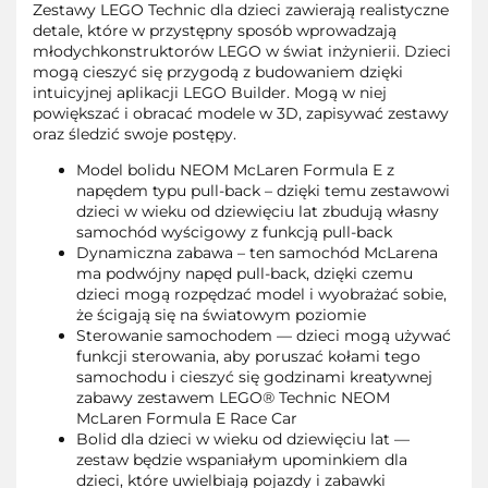
Zestawy LEGO Technic dla dzieci zawierają realistyczne
detale, które w przystępny sposób wprowadzają
młodychkonstruktorów LEGO w świat inżynierii. Dzieci
mogą cieszyć się przygodą z budowaniem dzięki
intuicyjnej aplikacji LEGO Builder. Mogą w niej
powiększać i obracać modele w 3D, zapisywać zestawy
oraz śledzić swoje postępy.
Model bolidu NEOM McLaren Formula E z
napędem typu pull-back – dzięki temu zestawowi
dzieci w wieku od dziewięciu lat zbudują własny
samochód wyścigowy z funkcją pull-back
Dynamiczna zabawa – ten samochód McLarena
ma podwójny napęd pull-back, dzięki czemu
dzieci mogą rozpędzać model i wyobrażać sobie,
że ścigają się na światowym poziomie
Sterowanie samochodem — dzieci mogą używać
funkcji sterowania, aby poruszać kołami tego
samochodu i cieszyć się godzinami kreatywnej
zabawy zestawem LEGO® Technic NEOM
McLaren Formula E Race Car
Bolid dla dzieci w wieku od dziewięciu lat —
zestaw będzie wspaniałym upominkiem dla
dzieci, które uwielbiają pojazdy i zabawki