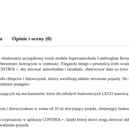
a
Opinie i oceny (0)
 do zbudowania szczegółowej wersji modelu Supersamochodu Lamborghini Rev
z elementami świecącymi w ciemności. Elegancki design z pewnością zrobi wraż
CONTROL+, aby sterować samochodem i światłami, obserwować dane na żywo z e
la chłopców i dziewczynek, którzy uwielbiają zdalnie sterowane pojazdy. Do 
ledzenie postępów.
uszających się mechanizmów, które dla młodych budowniczych LEGO stanowią 
com i dziewczynkom w wieku od 10 lat ekscytujący projekt, obejmujący budo
t wyposażony w aplikację CONTROL+, dzięki której dzieci mogą sterować ukł
owadzenia pojazdu