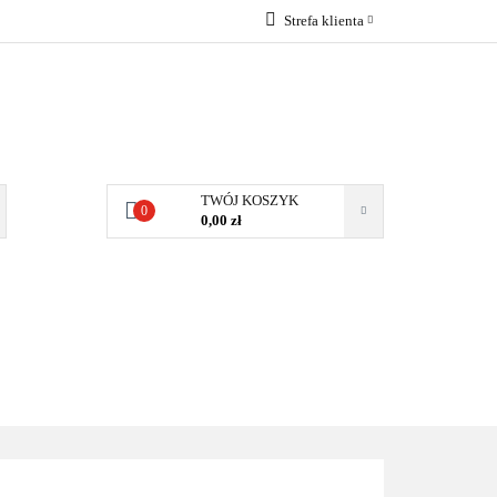
Strefa klienta
Zaloguj się
Zarejestruj się
Dodaj zgłoszenie
Zgody cookies
TWÓJ KOSZYK
0
0,00 zł
ERY