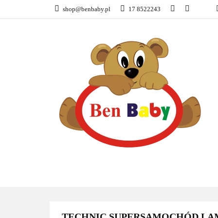
shop@benbaby.pl
17 8522243
KATEGORIE
TECHNIC SUPERSAMOCHÓD L