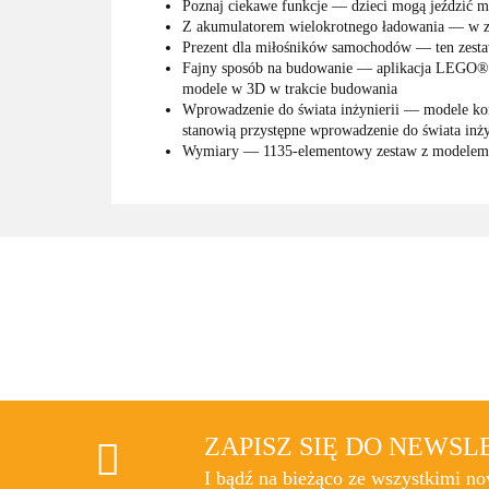
Poznaj ciekawe funkcje — dzieci mogą jeździć m
Z akumulatorem wielokrotnego ładowania — w z
Prezent dla miłośników samochodów — ten zestaw
Fajny sposób na budowanie — aplikacja LEGO® Bui
modele w 3D w trakcie budowania
Wprowadzenie do świata inżynierii — modele ko
stanowią przystępne wprowadzenie do świata inży
Wymiary — 1135-elementowy zestaw z modelem m
ZAPISZ SIĘ DO NEWS
I bądź na bieżąco ze wszystkimi n