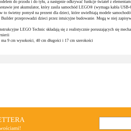
odelem do przodu i do tyłu, a następnie odkrywać funkcje świateł z elementa
estawie jest akumulator, który zasila samochód LEGO® (wymaga kabla USB-C
 to świetny pomysł na prezent dla dzieci, które uwielbiają modele samochodó
lder przeprowadzi dzieci przez intuicyjne budowanie. Mogą w niej zapisywać
nstrukcyjne LEGO Technic składają się z realistycznie poruszających się m
nierii
a 9 cm wysokości, 40 cm długości i 17 cm szerokości
3TOYSM
LETTERA
owościami!
ABAKUS