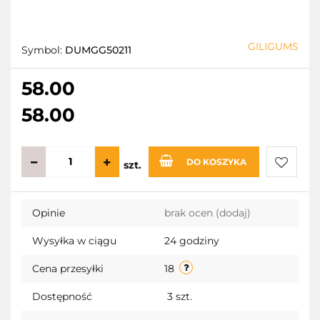
GILIGUMS
Symbol:
DUMGG50211
58.00
58.00
DO KOSZYKA
szt.
Do
Opinie
brak ocen
(dodaj)
przecho
Wysyłka w ciągu
24 godziny
Cena przesyłki
18
Dostępność
3
szt.