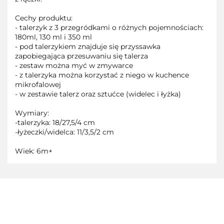
Cechy produktu:
- talerzyk z 3 przegródkami o różnych pojemnościach:
180ml, 130 ml i 350 ml
- pod talerzykiem znajduje się przyssawka
zapobiegająca przesuwaniu się talerza
- zestaw można myć w zmywarce
- z talerzyka można korzystać z niego w kuchence
mikrofalowej
- w zestawie talerz oraz sztućce (widelec i łyżka)
Wymiary:
-talerzyka: 18/27,5/4 cm
-łyżeczki/widelca: 11/3,5/2 cm
Wiek: 6m+
3TOYSM