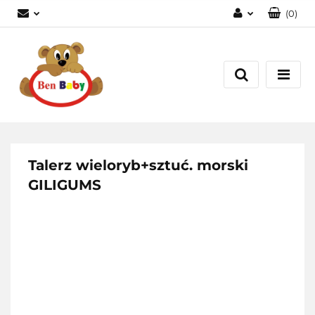
(
0
)
Zaloguj się
Zarejestruj się
Dodaj zgłoszenie
Zgody cookies
Talerz wieloryb+sztuć. morski
GILIGUMS