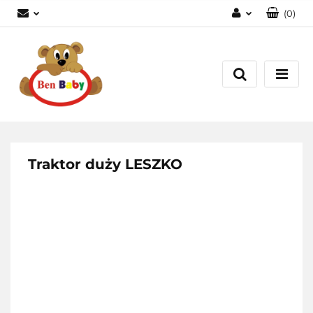
(
0
)
Zaloguj się
Zarejestruj się
Dodaj zgłoszenie
Zgody cookies
Traktor duży LESZKO