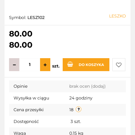
LESZKO
Symbol:
LESZ102
80.00
80.00
DO KOSZYKA
szt.
Do
Opinie
brak ocen
(dodaj)
przecho
Wysyłka w ciągu
24 godziny
Cena przesyłki
18
Dostępność
3
szt.
Waga
0.15 kg