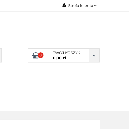
Strefa klienta
Zaloguj się
Zarejestruj się
Dodaj zgłoszenie
Zgody cookies
TWÓJ KOSZYK
0
0,00 zł
ERY