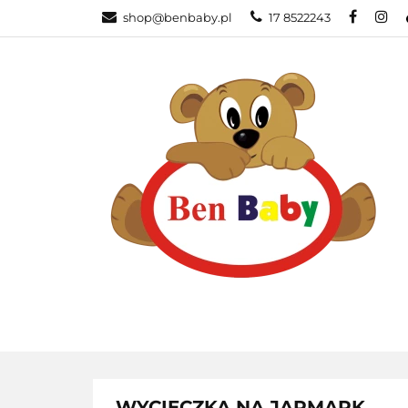
shop@benbaby.pl
17 8522243
KATEGORIE
WYCIECZKA NA JARMARK