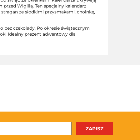
o świąt. Za okienkami kalendarza ukrywają
przed Wigilią. Ten specjalny kalendarz
stragan ze słodkimi przysmakami, choinkę,
to bez czekolady. Po okresie świątecznym
rok! Idealny prezent adwentowy dla