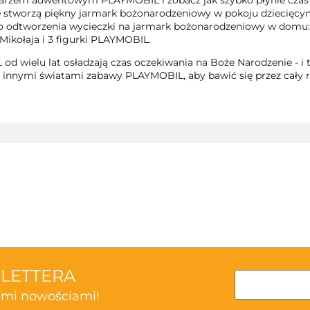
rzem adwentowym PLAYMOBIL i zobacz jak szybko płynie czas d
e stworzą piękny jarmark bożonarodzeniowy w pokoju dziecięcym 
o odtworzenia wycieczki na jarmark bożonarodzeniowy w domu: 
 Mikołaja i 3 figurki PLAYMOBIL.
 wielu lat osładzają czas oczekiwania na Boże Narodzenie - i 
z innymi światami zabawy PLAYMOBIL, aby bawić się przez cały 
3TOYSM
SLETTERA
kimi nowościami!
ABAKUS