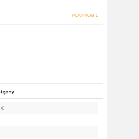
PLAYMOBIL
stępny
aj)