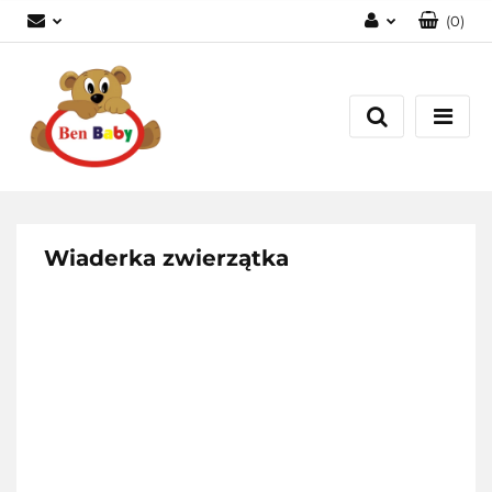
(
0
)
Zaloguj się
Zarejestruj się
Dodaj zgłoszenie
Zgody cookies
Wiaderka zwierzątka