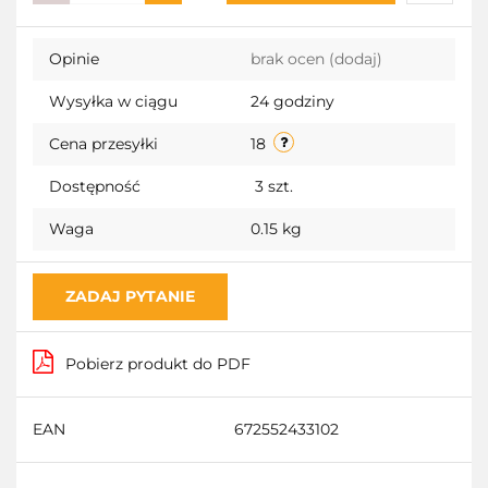
Do
Opinie
brak ocen
(dodaj)
przecho
Wysyłka w ciągu
24 godziny
Cena przesyłki
18
Dostępność
3
szt.
Waga
0.15 kg
ZADAJ PYTANIE
Pobierz produkt do PDF
EAN
672552433102