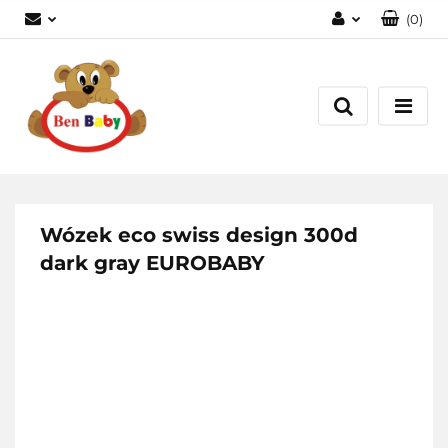
(
0
)
Zaloguj się
Zarejestruj się
Dodaj zgłoszenie
Zgody cookies
Wózek eco swiss design 300d
dark gray EUROBABY