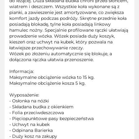
do leżącej. Duża składana budka chroni przed słońcem,
wiatrem i deszczem. Wszystkie koła wykonane są z
pianki, a zawieszenie jest amortyzowane, co zwiększa
komfort jazdy podczas podróży. Skrętne przednie koła
posiadają blokadę, tylne koła posiadają linkowy
hamulec nożny. Specjalnie profilowane rączki ułatwiają
prowadzenie wózka. Wózek posiada duży koszyk,
kieszeń oraz uchwyt na kubek, który pozwala na
łatwiejsze przechowywanie rzeczy.
Wózek po złożeniu automatycznie się blokuje, a
dołączona rączka ułatwia przenoszenie.
Informacja:
Maksymalne obciążenie wózka to 15 kg.
Maksymalne obciążenie kosza 5 kg.
Wyposażenie:
- Osłonka na nóżki
- Składana budka z okienkiem
- Folia przeciwdeszczowa
- Pięciopunktowe pasy bezpieczeństwa
- Uchwyt na kubek
- Odpinana Barierka
- Duży kosz na zakupy