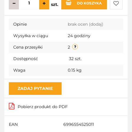
DO KOSZYKA
szt.
Do
Opinie
brak ocen
(dodaj)
przecho
Wysyłka w ciągu
24 godziny
Cena przesyłki
2
Dostępność
32
szt.
Waga
0.15 kg
ZADAJ PYTANIE
Pobierz produkt do PDF
EAN
6996554525011