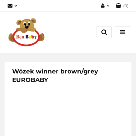
(
0
)
Zaloguj się
Zarejestruj się
Dodaj zgłoszenie
Zgody cookies
Wózek winner brown/grey
EUROBABY