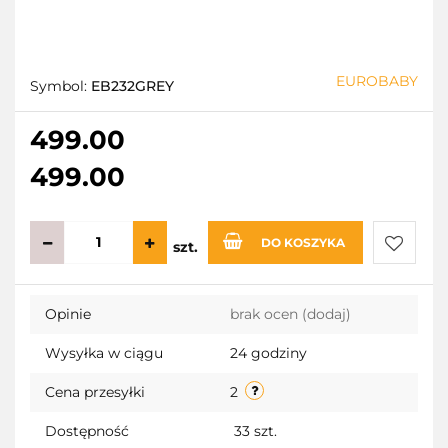
EUROBABY
Symbol:
EB232GREY
499.00
499.00
DO KOSZYKA
szt.
Do
Opinie
brak ocen
(dodaj)
przecho
Wysyłka w ciągu
24 godziny
Cena przesyłki
2
Dostępność
33
szt.