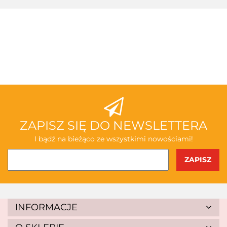
3TOYSM
ABAKUS
ZAPISZ SIĘ DO NEWSLETTERA
I bądź na bieżąco ze wszystkimi nowościami!
AKSJOMAT
INFORMACJE