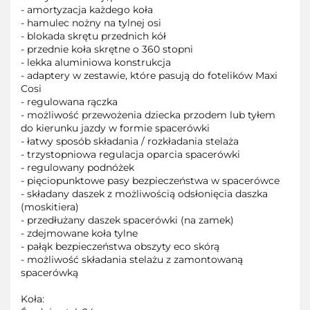
- amortyzacja każdego koła
- hamulec nożny na tylnej osi
- blokada skrętu przednich kół
- przednie koła skrętne o 360 stopni
- lekka aluminiowa konstrukcja
- adaptery w zestawie, które pasują do fotelików Maxi
Cosi
- regulowana rączka
- możliwość przewożenia dziecka przodem lub tyłem
do kierunku jazdy w formie spacerówki
- łatwy sposób składania / rozkładania stelaża
- trzystopniowa regulacja oparcia spacerówki
- regulowany podnóżek
- pięciopunktowe pasy bezpieczeństwa w spacerówce
- składany daszek z możliwością odsłonięcia daszka
(moskitiera)
- przedłużany daszek spacerówki (na zamek)
- zdejmowane koła tylne
- pałąk bezpieczeństwa obszyty eco skórą
- możliwość składania stelażu z zamontowaną
spacerówką
Koła: