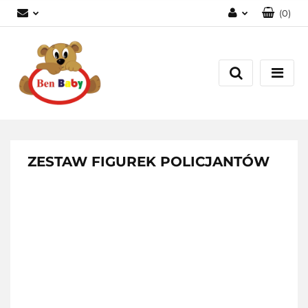
(
0
)
Zaloguj się
Zarejestruj się
Dodaj zgłoszenie
Zgody cookies
ZESTAW FIGUREK POLICJANTÓW