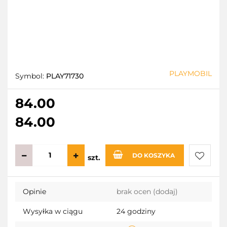
PLAYMOBIL
Symbol:
PLAY71730
84.00
84.00
DO KOSZYKA
szt.
Do
Opinie
brak ocen
(dodaj)
przecho
Wysyłka w ciągu
24 godziny