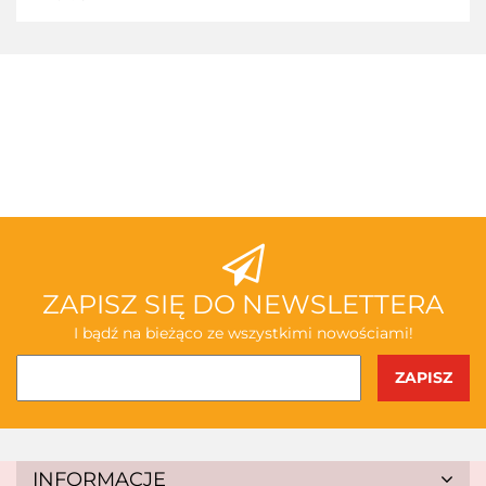
3TOYSM
ABAKUS
ZAPISZ SIĘ DO NEWSLETTERA
I bądź na bieżąco ze wszystkimi nowościami!
AKSJOMAT
INFORMACJE