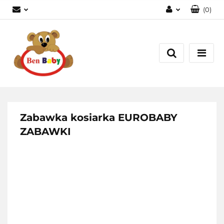
(
0
)
Zaloguj się
Zarejestruj się
Dodaj zgłoszenie
Zgody cookies
Zabawka kosiarka EUROBABY
ZABAWKI