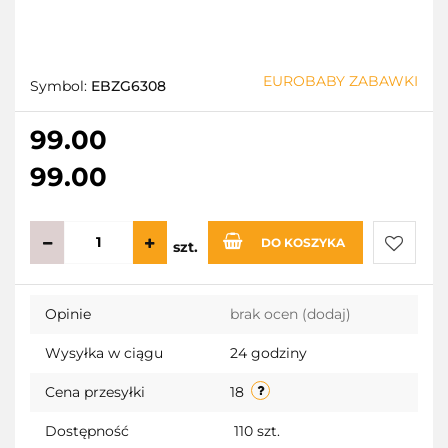
EUROBABY ZABAWKI
Symbol:
EBZG6308
99.00
99.00
DO KOSZYKA
szt.
Do
Opinie
brak ocen
(dodaj)
przecho
Wysyłka w ciągu
24 godziny
Cena przesyłki
18
Dostępność
110
szt.