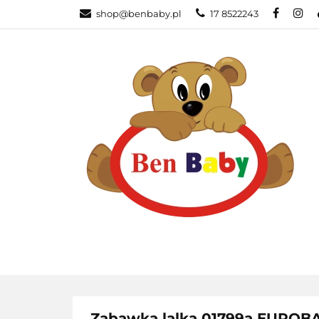
shop@benbaby.pl
17 8522243
KATEGORIE
Zabawka lalka 01799a EURO