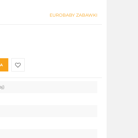
EUROBABY ZABAWKI
KA
Do
aj)
przechowalni