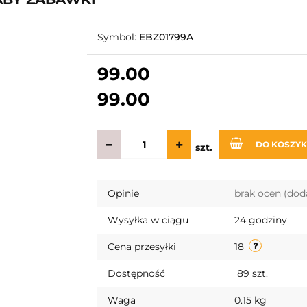
Symbol:
EBZ01799A
99.00
99.00
DO KOSZY
szt.
Opinie
brak ocen
(dod
Wysyłka w ciągu
24 godziny
Cena przesyłki
18
Dostępność
89
szt.
Waga
0.15 kg