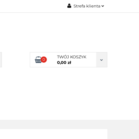
Strefa klienta
Zaloguj się
Zarejestruj się
Dodaj zgłoszenie
Zgody cookies
TWÓJ KOSZYK
0
0,00 zł
ERY