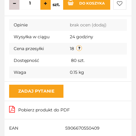
DO KOSZYKA
szt.
Do
Opinie
brak ocen
(dodaj)
przecho
Wysyłka w ciągu
24 godziny
Cena przesyłki
18
Dostępność
80
szt.
Waga
0.15 kg
ZADAJ PYTANIE
Pobierz produkt do PDF
EAN
5906670550409