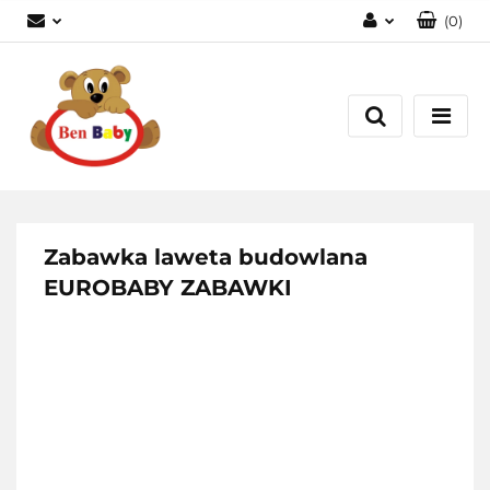
(
0
)
Zaloguj się
Zarejestruj się
Dodaj zgłoszenie
Zgody cookies
Zabawka laweta budowlana
EUROBABY ZABAWKI