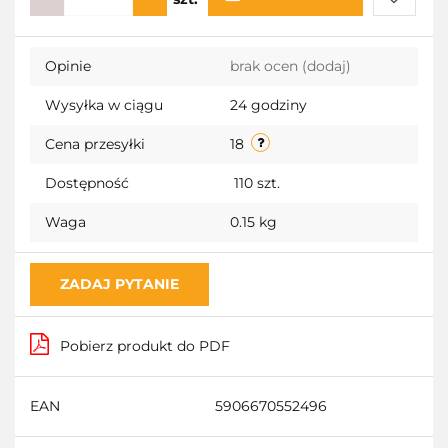
Do
Opinie
brak ocen
(dodaj)
przecho
Wysyłka w ciągu
24 godziny
Cena przesyłki
18
Dostępność
110
szt.
Waga
0.15 kg
ZADAJ PYTANIE
Pobierz produkt do PDF
EAN
5906670552496