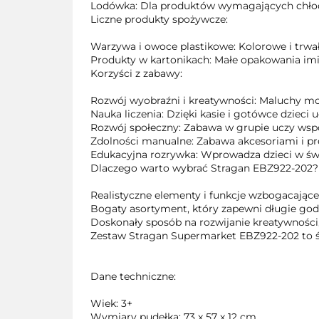
Lodówka: Dla produktów wymagających chłodz
Liczne produkty spożywcze:
Warzywa i owoce plastikowe: Kolorowe i trwał
Produkty w kartonikach: Małe opakowania imi
Korzyści z zabawy:
Rozwój wyobraźni i kreatywności: Maluchy mo
Nauka liczenia: Dzięki kasie i gotówce dzieci
Rozwój społeczny: Zabawa w grupie uczy wspó
Zdolności manualne: Zabawa akcesoriami i pr
Edukacyjna rozrywka: Wprowadza dzieci w św
Dlaczego warto wybrać Stragan EBZ922-202
Realistyczne elementy i funkcje wzbogacając
Bogaty asortyment, który zapewni długie god
Doskonały sposób na rozwijanie kreatywnośc
Zestaw Stragan Supermarket EBZ922-202 to św
Dane techniczne:
Wiek: 3+
Wymiary pudełka: 73 x 57 x 12 cm