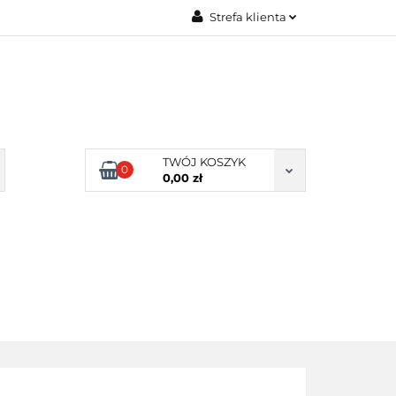
Strefa klienta
Zaloguj się
Zarejestruj się
Dodaj zgłoszenie
Zgody cookies
TWÓJ KOSZYK
0
0,00 zł
ERY