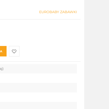
EUROBABY ZABAWKI
KA
Do
aj)
przechowalni