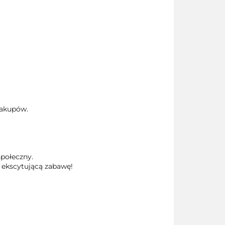
zakupów.
społeczny.
 ekscytującą zabawę!