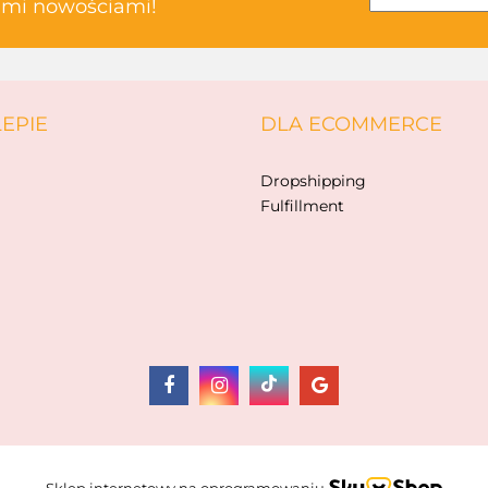
kimi nowościami!
ABAKUS
LEPIE
DLA ECOMMERCE
AKSJOMAT
Dropshipping
Fulfillment
ALBIS
Sklep internetowy na oprogramowaniu