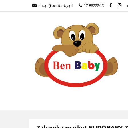
shop@benbaby.pl
17 8522243
KATEGORIE
Zabawka market EUROBABY 