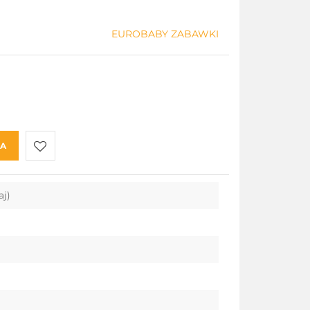
EUROBABY ZABAWKI
KA
Do
aj)
przechowalni