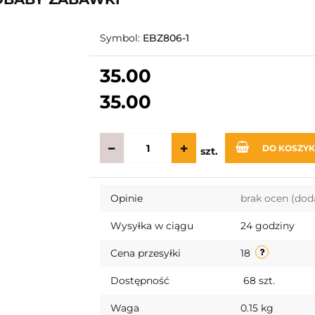
Symbol:
EBZ806-1
35.00
35.00
DO KOSZY
szt.
Opinie
brak ocen
(dod
Wysyłka w ciągu
24 godziny
Cena przesyłki
18
Dostępność
68
szt.
Waga
0.15 kg