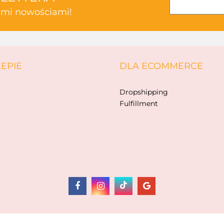
kimi nowościami!
ABAKUS
LEPIE
DLA ECOMMERCE
AKSJOMAT
Dropshipping
Fulfillment
ALBIS