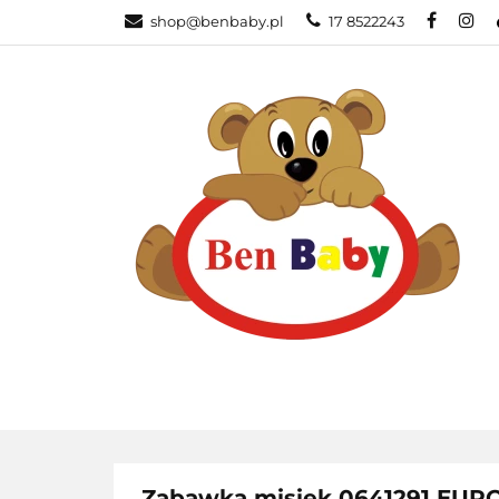
shop@benbaby.pl
17 8522243
KATEGORIE
Zabawka misiek 0641291 EU