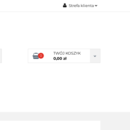
Strefa klienta
Zaloguj się
Zarejestruj się
Dodaj zgłoszenie
Zgody cookies
TWÓJ KOSZYK
0
0,00 zł
ERY