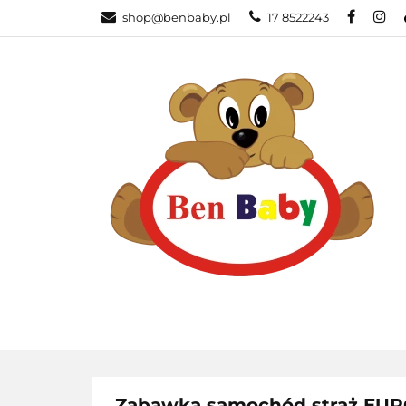
shop@benbaby.pl
17 8522243
KATEGORIE
Zabawka samochód straż E