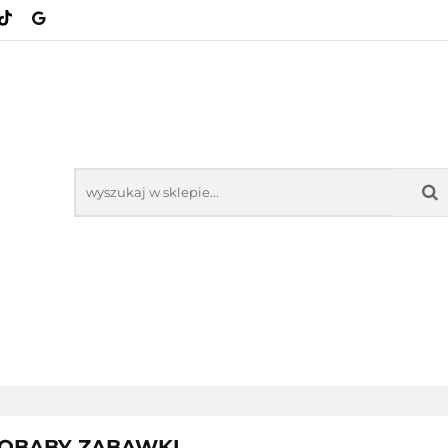
KATEGORIE
NOWOŚCI
BESTSELLERY
NOWOŚCI
BESTSELL
UROBABY ZABAWKI