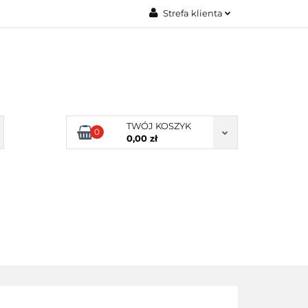
Strefa klienta
Zaloguj się
Zarejestruj się
Dodaj zgłoszenie
Zgody cookies
TWÓJ KOSZYK
0
0,00 zł
ERY