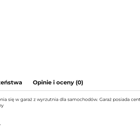
czeństwa
Opinie i oceny (0)
ia się w garaż z wyrzutnia dla samochodów. Garaż posiada cen
jny
g,