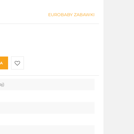
EUROBABY ZABAWKI
KA
Do
aj)
przechowalni