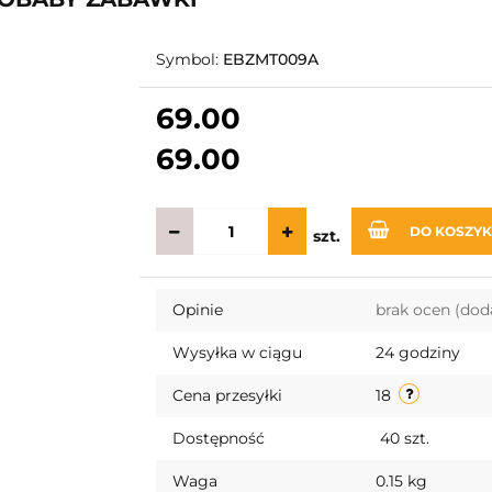
Symbol:
EBZMT009A
69.00
69.00
DO KOSZY
szt.
Opinie
brak ocen
(dod
Wysyłka w ciągu
24 godziny
Cena przesyłki
18
Dostępność
40
szt.
Waga
0.15 kg