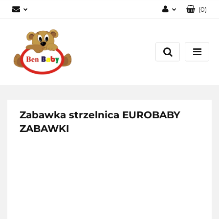
(
0
)
Zaloguj się
Zarejestruj się
Dodaj zgłoszenie
Zgody cookies
Zabawka strzelnica EUROBABY
ZABAWKI