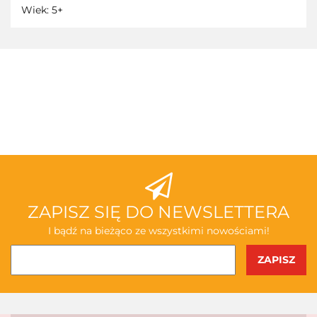
Wiek: 5+
3TOYSM
ABAKUS
ZAPISZ SIĘ DO NEWSLETTERA
I bądź na bieżąco ze wszystkimi nowościami!
AKSJOMAT