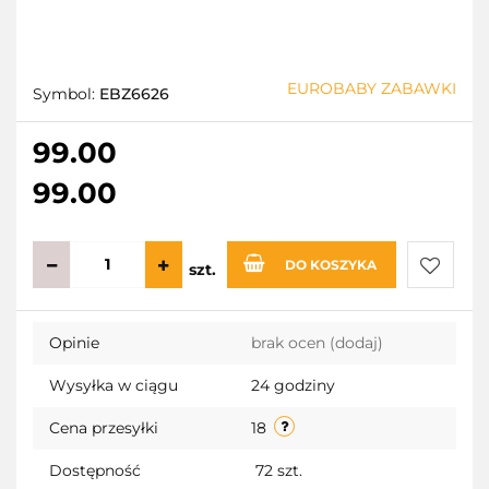
EUROBABY ZABAWKI
Symbol:
EBZ6626
99.00
99.00
DO KOSZYKA
szt.
Do
Opinie
brak ocen
(dodaj)
przecho
Wysyłka w ciągu
24 godziny
Cena przesyłki
18
Dostępność
72
szt.